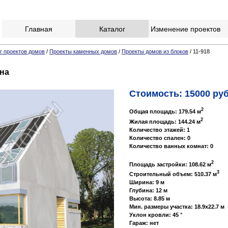
Главная
Каталог
Изменение проектов
г проектов домов
/
Проекты каменных домов
/
Проекты домов из блоков
/ 11-918
она
Стоимость: 15000 руб
2
Общая площадь: 179.54 м
2
Жилая площадь: 144.24 м
Количество этажей: 1
Количество спален: 0
Количество ванных комнат: 0
2
Площадь застройки: 108.62 м
3
Строительный объем: 510.37 м
Ширина: 9 м
Глубина: 12 м
Высота: 8.85 м
Мин. размеры участка: 18.9x22.7 м
Уклон кровли: 45 °
Гараж: нет