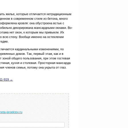
ить жилье, которые отличается нетрадиционным
енном в современном стиле из бетона, много
 оформлена кровля: она обустроена встык с
 обильно декорирована мансардными окнами. Во-
этажа нет окон, к которым мы привыкли. Их
о всю стену. Вообще именно на остеклении
тедже.
тличается кардинальными изменениями, по
ревянных домов. Так, первый этаж, как и в
т зоной общего пользования, при этом гостевая
стиная, кухня и столовая. Просторная мансарда
ния членов семьи, потому она укрыта от глаз.
11-919 →
neta-proektov.ru