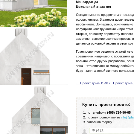
Мансарда: да
Цокольный этаж: нет
Сегодня многие предпочитают возвод
оформлением. В данном доме, возвед
необычного. Во-первых, оригинально
несущими конструкциями и при этом
вторых, по всему периметру первого 
заменяют высокие оконные проемы в
делается основной акцент в этом кот
Планировочное решение этажей не о
сравнению, например, с проектами де
большинстве других разработок, заня
зона – это связанные между собой го
будет занята зоной личного пользова
← Проект дома 11-917
Проект дома 
Купить проект просто:
по телефону
(495) 724-90-65
по электронной почте
info@pla
заполнив форму