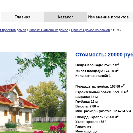
Главная
Каталог
Изменение проектов
г проектов домов
/
Проекты каменных домов
/
Проекты домов из блоков
/ 11-963
Стоимость: 20000 руб
2
Общая площадь: 252.57 м
2
Жилая площадь: 174.18 м
Количество этажей: 1
2
Площадь застройки: 153.88 м
3
Строительный объем: 559.00 м
Ширина: 14 м
Глубина: 12 м
Высота: 7.80 м
Мин. размеры участка: 22.4x24.5 м
2
Площадь кровли: 233.0 м
Уклон кровли: 35 °
Гараж: нет
Мансарда: да