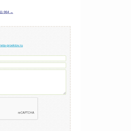
11-964 →
neta-proektov.ru