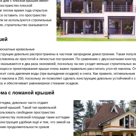
й дом с плоской крышей имеет
ространство плоской
в теплое время года открытую
се оставить это пространство
вли не используются стропильные
я, строительство оказывается
шей
оскатные кровельные
струкции довольно распространены в частном загородном домостроении. Такая попул
словлена их простотой и легкостью построения. По сравнению с двухскатными констр
 оказываются в два раза экономней, поскольку на них уходит меньше строительных м
роцессе проектирования крыши очень важно правильно рассчитать угол её наклона. От
исит сила давления воды (при выпадении осадков) и снега. Как правило, оптимальным
л наклона в 250, поскольку он позволяет сделать конструкцию довольно устойчивой к 
ру и обеспечивает равномерное стекание осадков.
ма с ломаной крышей
ттеджа, довольно часто отдают
аной крышей. Такой тип кровельной
пользовать свободное пространство
оличеству полезной площади такие коттеджи
онструкция удобная ещё и тем, что зимой на
чению продолжительности сроков