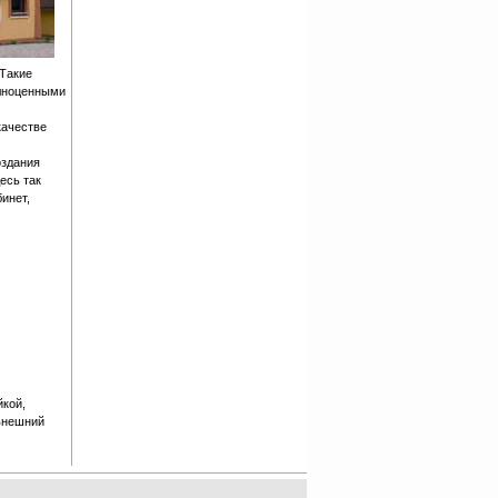
 Такие
олноценными
качестве
оздания
есь так
инет,
йкой,
 внешний