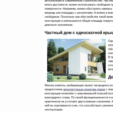
актуальными в современном строительстве. Частны
много достоинств: можно использовать свободное п
поверхности. Например, можно обустроить наверху 
веранду или площадку с шезлонгами. А можно и вов
свободным. Поскольку при обустройстве такой кро
конструкции и уменьшается общая площадь покрыти
довольно экономным.
Частный дом с односкатной кры
Одн
кон
обу
они
В п
зав
уго
вет
До
Многие клиенты, выбирающие проект загородного ко
предпочтение
архитектурным проектам домов
с лом
конструкции позволяет с максимальной пользой ис
мансардного этажа. По своей функциональности и к
практически не уступают двухэтажным строениям. К
ней не скапливается снег, что способствует увели
эксплуатации.