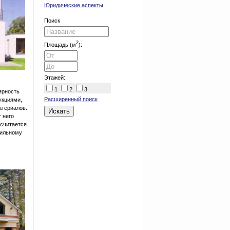
Юридические аспекты
Поиск
2
Площадь (м
):
Этажей:
1
2
3
ярность
Расширенный поиск
укциями,
атериалов.
 него
 считается
сильному