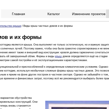
Главная
Каталог
Изменение проектов
ительство крыши
/
Виды крыш частных домов и их формы
мов и их формы
оттеджа является крыша. Она выполняет не только эстетическую, но и важную защит
, солнечных лучей. Поэтому важно, чтобы она была грамотно спроектирована и не мен
чение имеет также и внешний вид конструкции: кровля должна гармонично сочетаться
авать ей завершенный облик. Формы и виды
крыш
домов определяются ещё на стадии
ометрии самой постройки и её эксплуатационными характеристиками.
функциональной и приспособленной к определенным климатическим условиям. Однако
оем коттедже, используя необычные сложные формы крыш частных домов. Это позвол
ьным и ярким на фоне других построек в частном секторе. Однако не забывайте о том,
ше времени и финансовых затрат, поэтому всё же рекомендуется выбирать более пра
 вариантом обустройства
 кровельных конструкций. Они
теперь вновь становятся