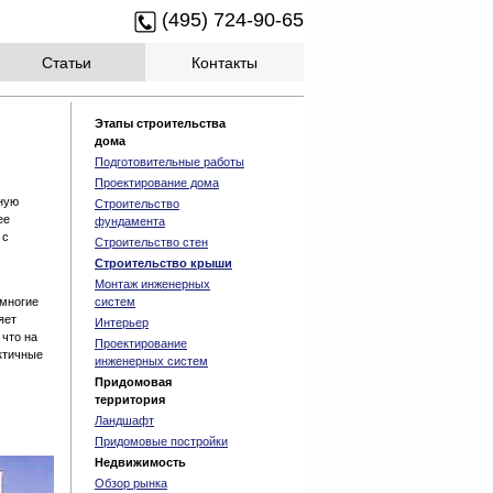
(495) 724-90-65
Статьи
Контакты
Этапы строительства
дома
Подготовительные работы
Проектирование дома
ную
Строительство
ее
фундамента
 с
Строительство стен
Строительство крыши
Монтаж инженерных
систем
 многие
яет
Интерьер
 что на
Проектирование
ктичные
инженерных систем
Придомовая
территория
Ландшафт
Придомовые постройки
Недвижимость
Обзор рынка