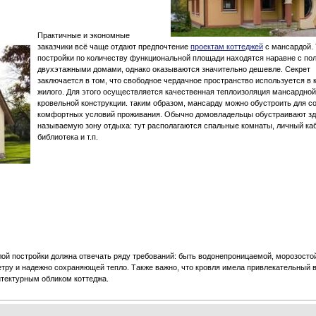
Практичные и экономные
заказчики всё чаще отдают предпочтение
проектам коттеджей
с мансардой.
постройки по количеству функциональной площади находятся наравне с п
двухэтажными домами, однако оказываются значительно дешевле. Секрет
заключается в том, что свободное чердачное пространство используется в 
жилого. Для этого осуществляется качественная теплоизоляция мансардной
кровельной конструкции. таким образом, мансарду можно обустроить для с
комфортных условий проживания. Обычно домовладельцы обустраивают зд
называемую зону отдыха: тут располагаются спальные комнаты, личный каб
библиотека и т.п.
ой постройки должна отвечать ряду требований: быть водонепроницаемой, морозосто
етру и надежно сохраняющей тепло. Также важно, что кровля имела привлекательный
итектурным обликом коттеджа.