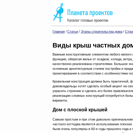
Главная
/
Статьи
/
Этапы строительства дома
/
Стро
Виды крыш частных до
Важным конструктивным элементом любого жилого к
функцию, оберегая жилье от осадков, холода, ветра
качественно реализована строителями. Большое зна
основным архитектурным стилем постройки и прид
проектирования в соответствии с особенностями ге
Кровельная конструкция должна быть практичной, 
домовладельцы хотят сделать особый акцент на св
украсить строение и сделать его более привлекател
реализацию сложных конструкций потребуется боль
варианты.
Дом с плоской крышей
Самым простым и при этом довольно оригинальном
частного коттеджа является использование плоских
были очень популярны в 60-е годы прошлого года и 