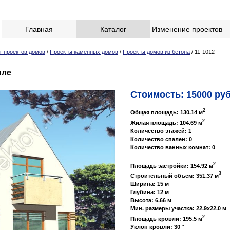
Главная
Каталог
Изменение проектов
г проектов домов
/
Проекты каменных домов
/
Проекты домов из бетона
/ 11-1012
иле
Стоимость: 15000 руб
2
Общая площадь: 130.14 м
2
Жилая площадь: 104.69 м
Количество этажей: 1
Количество спален: 0
Количество ванных комнат: 0
2
Площадь застройки: 154.92 м
3
Строительный объем: 351.37 м
Ширина: 15 м
Глубина: 12 м
Высота: 6.66 м
Мин. размеры участка: 22.9x22.0 м
2
Площадь кровли: 195.5 м
Уклон кровли: 30 °