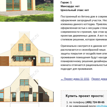
Гараж: 1
Мансарда: нет
Цокольный этаж: нет
Построенный из бетона дом в соврем
оформления загородный участок. Нео
изюминка данного коттеджа. Привлека
оформленная встык к несущим стенам
современности строения, при этом к
проектам деревянных домов. А вот п
стилевом решении, которое принима
Оригинально смотрится в данном кот
располагается в своеобразной нише.
защиты покрытия от воздействия ат
проживания помещения будут находит
планировочному решению дизайнеры 
комната отличается рациональность
подходит для проживания.
← Проект дома 11-1011
Проект дома
Купить проект просто:
по телефону
(495) 724-90-65
по электронной почте
info@pla