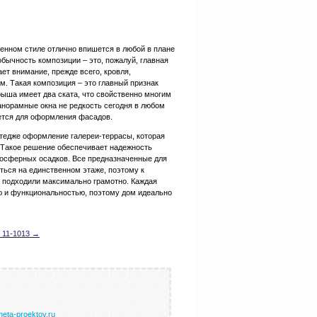
енном стиле отлично впишется в любой в плане
бычность композиции – это, пожалуй, главная
ет внимание, прежде всего, кровля,
. Такая композиция – это главный признак
рыша имеет два ската, что свойственно многим
анорамные окна не редкость сегодня в любом
ется для оформления фасадов.
тедже оформление галереи-террасы, которая
 Такое решение обеспечивает надежность
мосферных осадков. Все предназначенные для
ься на единственном этаже, поэтому к
подходили максимально грамотно. Каждая
ю и функциональностью, поэтому дом идеально
 11-1013 →
neta-proektov.ru