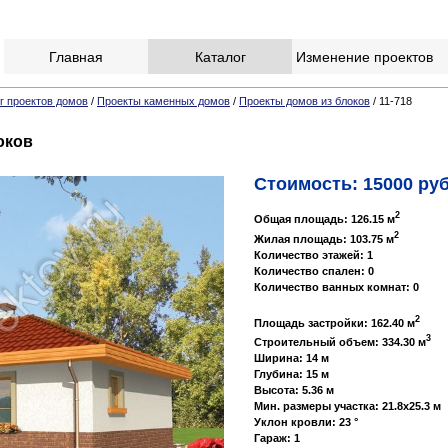
Главная
Каталог
Изменение проектов
г проектов домов
/
Проекты каменных домов
/
Проекты домов из блоков
/ 11-718
оков
Стоимость: 15000 руб
2
Общая площадь: 126.15 м
2
Жилая площадь: 103.75 м
Количество этажей: 1
Количество спален: 0
Количество ванных комнат: 0
2
Площадь застройки: 162.40 м
3
Строительный объем: 334.30 м
Ширина: 14 м
Глубина: 15 м
Высота: 5.36 м
Мин. размеры участка: 21.8x25.3 м
Уклон кровли: 23 °
Гараж: 1