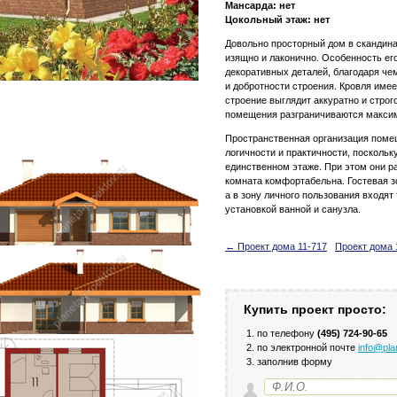
Мансарда: нет
Цокольный этаж: нет
Довольно просторный дом в скандина
изящно и лаконично. Особенность ег
декоративных деталей, благодаря че
и добротности строения. Кровля име
строение выглядит аккуратно и строг
помещения разграничиваются максим
Пространственная организация поме
логичности и практичности, посколь
единственном этаже. При этом они р
комната комфортабельна. Гостевая з
а в зону личного пользования входят
установкой ванной и санузла.
← Проект дома 11-717
Проект дома 
Купить проект просто:
по телефону
(495) 724-90-65
по электронной почте
info@pla
заполнив форму