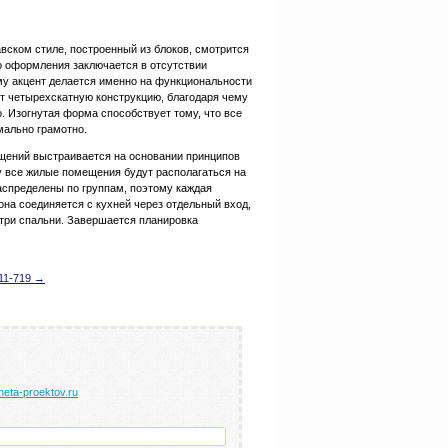
вском стиле, построенный из блоков, смотрится
о оформления заключается в отсутствии
му акцент делается именно на функциональности
ет четырехскатную конструкцию, благодаря чему
о. Изогнутая форма способствует тому, что все
ально грамотно.
щений выстраивается на основании принципов
ку все жилые помещения будут располагаться на
аспределены по группам, поэтому каждая
она соединяется с кухней через отдельный вход,
 три спальни. Завершается планировка
11-719 →
neta-proektov.ru