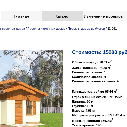
Главная
Каталог
Изменение проектов
г проектов домов
/
Проекты каменных домов
/
Проекты домов из блоков
/ 11-761
Стоимость: 15000 руб
2
Общая площадь: 76.91 м
2
Жилая площадь: 74.28 м
Количество этажей: 1
Количество спален: 0
Количество ванных комнат: 0
2
Площадь застройки: 95.64 м
3
Строительный объем: 195.35 м
Ширина: 10 м
Глубина: 11 м
Высота: 4.93 м
Мин. размеры участка: 19.2x20.4 м
2
Площадь кровли: 130.0 м
Уклон кровли: 15 °