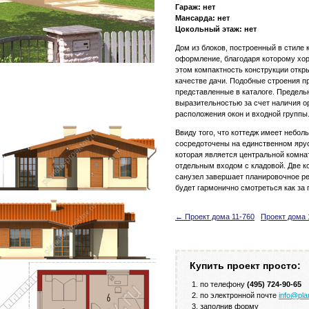
Гараж: нет
Мансарда: нет
Цокольный этаж: нет
Дом из блоков, построенный в стиле
оформление, благодаря которому хор
этом компактность конструкции откр
качестве дачи. Подобные строения пр
представленные в каталоге. Предель
выразительностью за счет наличия о
расположения окон и входной группы
Ввиду того, что коттедж имеет небо
сосредоточены на единственном ярус
которая является центральной комнат
отдельным входом с кладовой. Две 
санузел завершает планировочное р
будет гармонично смотреться как за г
← Проект дома 11-760
Проект дома 
Купить проект просто:
по телефону
(495) 724-90-65
по электронной почте
info@pla
заполнив форму