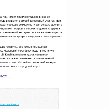
 кантри, имеет привлекательное внешнее
ошо впишется в любой загородный участок. При
ывает хорошие возможности для ее размещения в
едлагают построить и проекты домов из дерева,
но лаконичный экстерьер все же характеризуется
ригинального эркера в виде угла и симметричного
.
льшие габариты, все жилые помещения
е. Маленький холл сразу ведет в гостиную,
ой. К ней примыкает кухня, связанная
комнаты служат спальнями, а совмещенный
ешение этажа. Уютный и компактный коттедж
ородом, так и в городской черте.
11-762 →
neta-proektov.ru