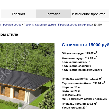
Главная
Каталог
Изменение проектов
г проектов домов
/
Проекты каменных домов
/
Проекты домов из кирпича
/ 11-370
ком стиле
Стоимость: 15000 руб
2
Общая площадь: 125.87 м
2
Жилая площадь: 112.69 м
Количество этажей: 1
Количество спален: 0
Количество ванных комнат: 0
2
Площадь застройки: 151.19 м
3
Строительный объем: 339.84 м
Ширина: 10 м
Глубина: 21 м
Высота: 5.00 м
Мин. размеры участка: 17.4x31.2 м
2
Площадь кровли: 230.5 м
Уклон кровли: 20 °