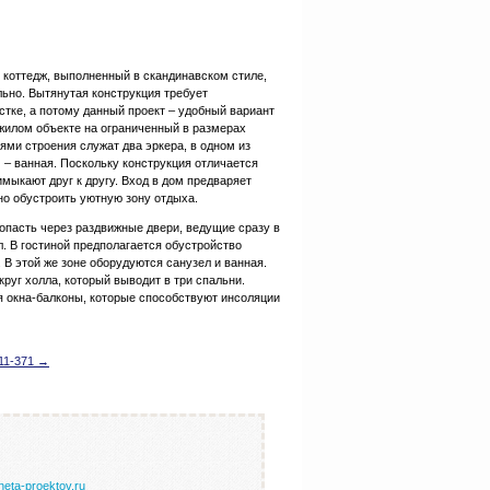
коттедж, выполненный в скандинавском стиле,
льно. Вытянутая конструкция требует
стке, а потому данный проект – удобный вариант
 жилом объекте на ограниченный в размерах
ми строения служат два эркера, в одном из
 – ванная. Поскольку конструкция отличается
мыкают друг к другу. Вход в дом предваряет
но обустроить уютную зону отдыха.
опасть через раздвижные двери, ведущие сразу в
л. В гостиной предполагается обустройство
. В этой же зоне оборудуются санузел и ванная.
руг холла, который выводит в три спальни.
 окна-балконы, которые способствуют инсоляции
11-371 →
neta-proektov.ru