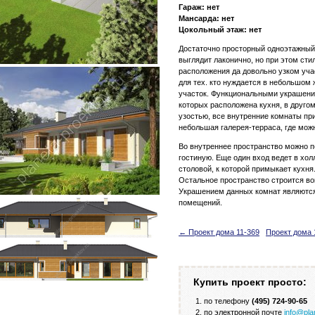
Гараж: нет
Мансарда: нет
Цокольный этаж: нет
Достаточно просторный одноэтажный 
выглядит лаконично, но при этом сти
расположения да довольно узком уча
для тех. кто нуждается в небольшом
участок. Функциональными украшения
которых расположена кухня, в другом
узостью, все внутренние комнаты при
небольшая галерея-терраса, где мож
Во внутреннее пространство можно п
гостиную. Еще один вход ведет в хол
столовой, к которой примыкает кухня
Остальное пространство строится вок
Украшением данных комнат являются
помещений.
← Проект дома 11-369
Проект дома 
Купить проект просто:
по телефону
(495) 724-90-65
по электронной почте
info@pla